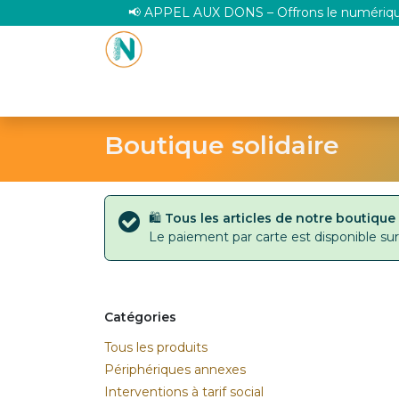
Se rendre au contenu
📢 APPEL AUX DONS – Offrons le numérique
L'ASSOCIATION
Numéri'Coeur
Numéri'Clu
Boutique solidaire
🛍️
Tous les articles de notre boutiqu
Le paiement par carte est disponible sur 
Catégories
Tous les produits
Périphériques annexes
Interventions à tarif social