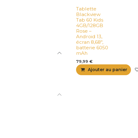
Tablette
Faillite-Neuf
Blackview
Tab 60 Kids
4GB/128GB
Rose –
Android 13,
écran 8,68",
batterie 6050
mAh
79,99
€
Ajouter au panier